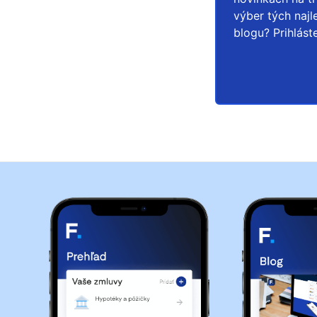
výber tých naj
blogu? Prihlást