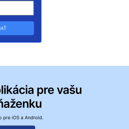
AŤ
likácia pre vašu
ňaženku
 pre iOS a Android.