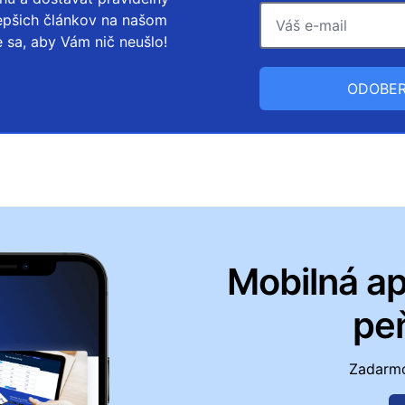
lepšich článkov na našom
e sa, aby Vám nič neušlo!
ODOBER
Mobilná ap
pe
Zadarmo