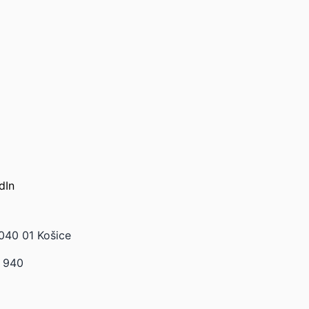
dIn
040 01 Košice
 940