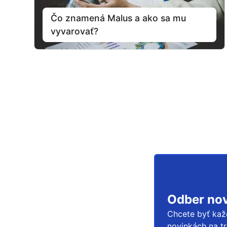
Čo znamená Malus a ako sa mu
vyvarovať?
Odber nov
Chcete byť kaž
novinkách na tr