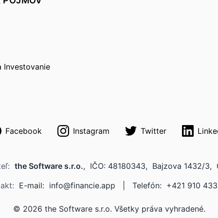
K POJMOV
a Investovanie
k
Facebook
Instagram
Twitter
Linke
teľ:
the Software s.r.o.
,
IČO: 48180343,
Bajzova 1432/3,
takt:
E-mail:
info@financie.app
|
Telefón: +421 910 433
©
2026
the Software s.r.o. Všetky práva vyhradené.