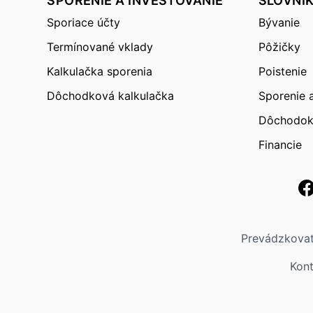
SPORENIE A INVESTOVANIE
SLOVNÍ
Sporiace účty
Bývanie
Termínované vklady
Pôžičky
Kalkulačka sporenia
Poistenie
Dôchodková kalkulačka
Sporenie 
Dôchodo
Financie
Prevádzkova
Kon